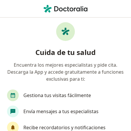
Men
Trastorno De La Conducta Alimentaria • Armenia, Quindío
Filtros
• 1
Seguro
Mapa
Especialistas en Trastorno de la conducta
Cuida de tu salud
alimentaria en Armenia
Encuentra los mejores especialistas y pide cita.
Descarga la App y accede gratuitamente a funciones
¿Qué especialidad estás buscando?
exclusivas para ti:
Psicólogo
Pediatra
Nutricionista
Ter
Gestiona tus visitas fácilmente
Envía mensajes a tus especialistas
Recibe recordatorios y notificaciones