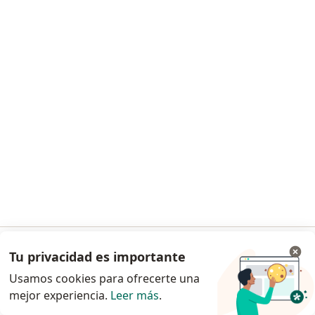
Mag. Camilo Mórtigo
·
Ver más
Psicólogo
12 opiniones
Consulta en línea
$ 100.000
Este especialista no ofrece reserva de cita en línea en esta dirección.
Solicita una cita
Tu privacidad es importante
Ir a la app
Usamos cookies para ofrecerte una
mejor experiencia.
Leer más
.
Continuar en el navegador