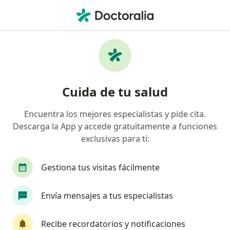
Men
Psicólogo • Santa Rosa de Cabal, Risaralda
Filtros
Seguro
Mapa
Psicólogos en Santa Rosa de Cabal
Cuida de tu salud
Encuentra los mejores especialistas y pide cita.
¿Cuál es tu compañía aseguradora?
Descarga la App y accede gratuitamente a funciones
exclusivas para ti:
Gestiona tus visitas fácilmente
Envía mensajes a tus especialistas
Recibe recordatorios y notificaciones
Dra. Daniela Alejandra Martinez