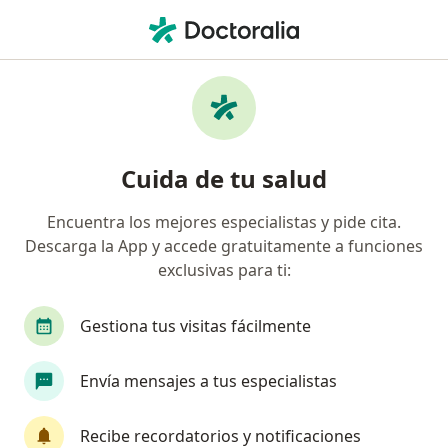
Men
Duelo • Armenia, Quindío
Filtros
• 1
Seguro
Mapa
Especialistas en Duelo en Armenia
Cuida de tu salud
Encuentra los mejores especialistas y pide cita.
¿Qué especialidad estás buscando?
Descarga la App y accede gratuitamente a funciones
Psicólogo
Neuropsicólogo
Terapeuta com
exclusivas para ti:
Gestiona tus visitas fácilmente
Envía mensajes a tus especialistas
Recibe recordatorios y notificaciones