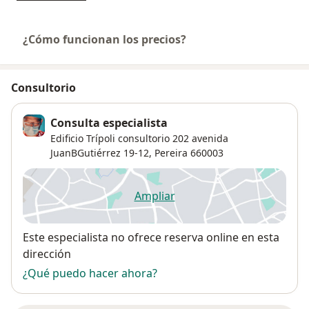
¿Cómo funcionan los precios?
Consultorio
Consulta especialista
Edificio Trípoli consultorio 202 avenida
JuanBGutiérrez 19-12,
Pereira
660003
Ampliar
se abre en una nueva pestañ
Disponibilidad
Este especialista no ofrece reserva online en esta
dirección
¿Qué puedo hacer ahora?