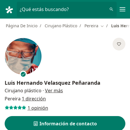
Men
¿Qué estás buscando?
Página De Inicio
Cirujano Plástico
Pereira
Luis Her
Cambiar de ci
Luis Hernando Velasquez Peñaranda
sobre las especializaciones
Cirujano plástico
·
Ver más
Pereira
1 dirección
1 opinión
Información de contacto