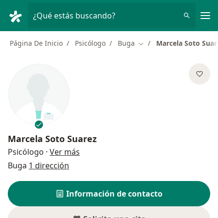
Men
¿Qué estás buscando?
Página De Inicio
Psicólogo
Buga
Marcela Soto Suar
Cambiar de ciudad
Marcela Soto Suarez
sobre las especializaciones
Psicólogo
·
Ver más
Buga
1 dirección
Información de contacto