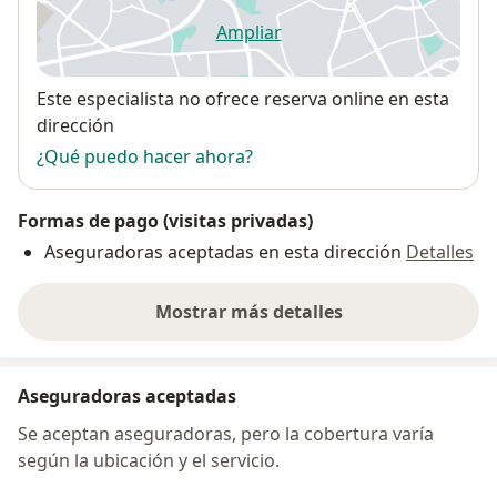
Ampliar
se abre en una nueva pestañ
Disponibilidad
Este especialista no ofrece reserva online en esta
dirección
¿Qué puedo hacer ahora?
Formas de pago (visitas privadas)
Aseguradoras aceptadas en esta dirección
Detalles
Mostrar más detalles
sobre la dirección
Aseguradoras aceptadas
Se aceptan aseguradoras, pero la cobertura varía
según la ubicación y el servicio.