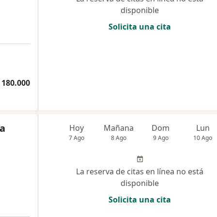
disponible
Solicita una cita
 180.000
a
Hoy
Mañana
Dom
Lun
7 Ago
8 Ago
9 Ago
10 Ago
La reserva de citas en línea no está
disponible
Solicita una cita