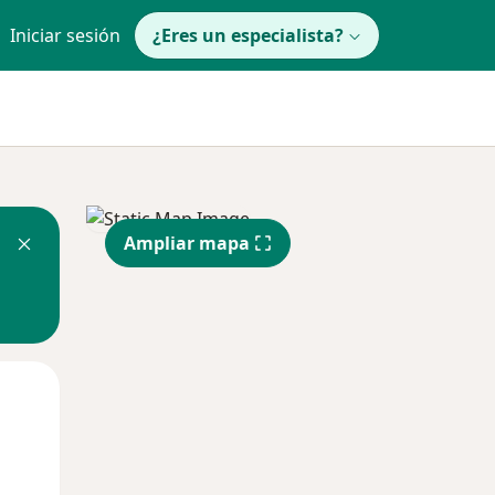
Iniciar sesión
¿Eres un especialista?
Ampliar mapa
Mar
Mié
Jue
11 Ago
12 Ago
13 Ago