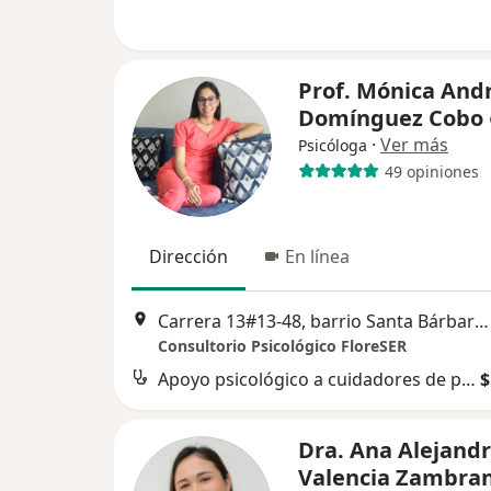
Prof. Mónica And
Domínguez Cobo
·
Ver más
Psicóloga
49 opiniones
Dirección
En línea
Carrera 13#13-48, barrio Santa Bárbara, Buga
Consultorio Psicológico FloreSER
Apoyo psicológico a cuidadores de personas dependientes
$
Dra. Ana Alejand
Valencia Zambra