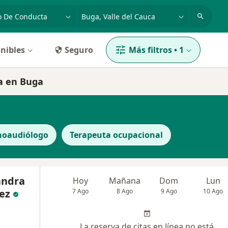
dad, enfermedad o nombre
p. ej. Bogotá
nibles
Seguro
Más filtros
•
1
ta en Buga
noaudiólogo
Terapeuta ocupacional
andra
Hoy
Mañana
Dom
Lun
ez
7 Ago
8 Ago
9 Ago
10 Ago
La reserva de citas en línea no está