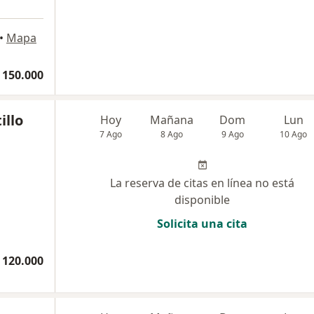
•
Mapa
 150.000
illo
Hoy
Mañana
Dom
Lun
7 Ago
8 Ago
9 Ago
10 Ago
La reserva de citas en línea no está
disponible
Solicita una cita
 120.000