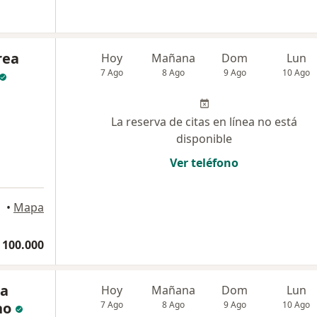
rea
Hoy
Mañana
Dom
Lun
7 Ago
8 Ago
9 Ago
10 Ago
La reserva de citas en línea no está
disponible
Ver teléfono
•
Mapa
 100.000
ra
Hoy
Mañana
Dom
Lun
no
7 Ago
8 Ago
9 Ago
10 Ago