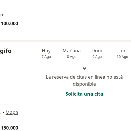
on
 100.000
gifo
Hoy
Mañana
Dom
Lun
7 Ago
8 Ago
9 Ago
10 Ago
La reserva de citas en línea no está
disponible
Solicita una cita
ara de Buga
•
Mapa
 150.000