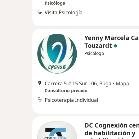
Psicóloga
Visita Psicología
Yenny Marcela C
Touzardt
Psicólogo
Carrera 5 # 15 Sur - 06, Buga
•
Mapa
Consultorio privado
Psicoterapia Individual
DC Cognexión cen
de habilitación y