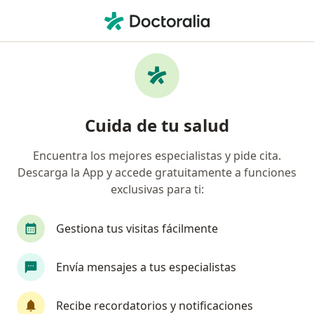
Men
Dependencia Emocional • Buga, Valle del Cauca
Filtros
• 1
Seguro
Mapa
Especialistas en Dependencia emocional en
Cuida de tu salud
Buga
Encuentra los mejores especialistas y pide cita.
Descarga la App y accede gratuitamente a funciones
¿Qué especialidad estás buscando?
exclusivas para ti:
Psicólogo
Fisioterapeuta
Fonoaudiólogo
Gestiona tus visitas fácilmente
Envía mensajes a tus especialistas
Recibe recordatorios y notificaciones