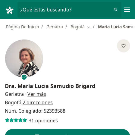
Men
¿Qué estás buscando?
Página De Inicio
Geriatra
Bogotá
María Lucia Samu
Cambiar de ciudad
Dra.
María Lucia Samudio Brigard
sobre las especializaciones
Geriatra
·
Ver más
Bogotá
2 direcciones
Núm. Colegiado: 52393588
31 opiniones