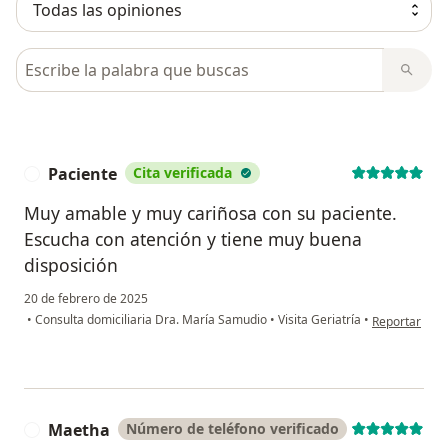
Busca en opiniones
Paciente
Cita verificada
P
Muy amable y muy cariñosa con su paciente.
Escucha con atención y tiene muy buena
disposición
20 de febrero de 2025
en opinión de
•
Consulta domiciliaria Dra. María Samudio
•
Visita Geriatría
•
Reportar
Maetha
Número de teléfono verificado
M