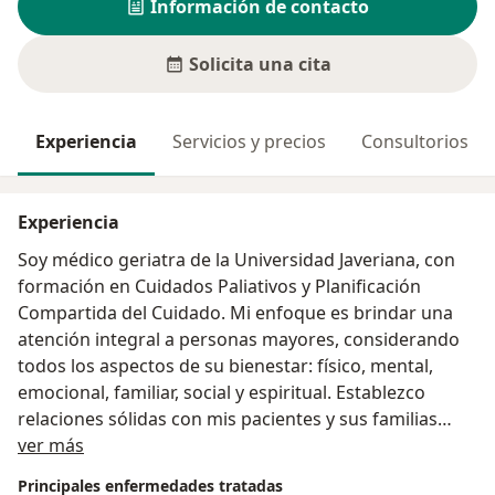
Información de contacto
Solicita una cita
Experiencia
Servicios y precios
Consultorios
Experiencia
Soy médico geriatra de la Universidad Javeriana, con
formación en Cuidados Paliativos y Planificación
Compartida del Cuidado. Mi enfoque es brindar una
atención integral a personas mayores, considerando
todos los aspectos de su bienestar: físico, mental,
emocional, familiar, social y espiritual. Establezco
relaciones sólidas con mis pacientes y sus familias
Acerca de mí
para comprender sus necesidades de manera
ver más
completa. Diseño planes de cuidados personalizados
Principales enfermedades tratadas