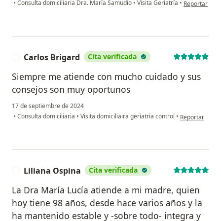
en opinión del
•
Consulta domiciliaria Dra. María Samudio
•
Visita Geriatría
•
Reportar
Carlos Brigard
Cita verificada
C
Siempre me atiende con mucho cuidado y sus
consejos son muy oportunos
17 de septiembre de 2024
en opinión del 
•
Consulta domiciliaria
•
Visita domiciliaira geriatría control
•
Reportar
Liliana Ospina
Cita verificada
L
La Dra María Lucía atiende a mi madre, quien
hoy tiene 98 años, desde hace varios años y la
ha mantenido estable y -sobre todo- integra y