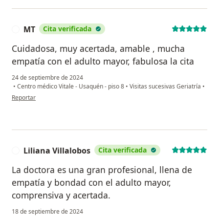
MT
Cita verificada
M
Cuidadosa, muy acertada, amable , mucha
empatía con el adulto mayor, fabulosa la cita
24 de septiembre de 2024
•
Centro médico Vitale - Usaquén - piso 8
•
Visitas sucesivas Geriatría
•
en opinión del usuario MT
Reportar
Liliana Villalobos
Cita verificada
L
La doctora es una gran profesional, llena de
empatía y bondad con el adulto mayor,
comprensiva y acertada.
18 de septiembre de 2024