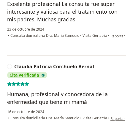
Excelente profesional La consulta fue super
interesante y valiosa para el tratamiento con
mis padres. Muchas gracias
23 de octubre de 2024
en opinión de
•
Consulta domiciliaria Dra. María Samudio
•
Visita Geriatría
•
Reportar
Claudia Patricia Corchuelo Bernal
C
Cita verificada
Humana, profesional y conocedora de la
enfermedad que tiene mi mamá
16 de octubre de 2024
en opinión de
•
Consulta domiciliaria Dra. María Samudio
•
Visita Geriatría
•
Reportar