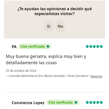
¿Te ayudan las opiniones a decidir qué
especialistas visitar?
Si
No
PA
Cita verificada
P
Muy buena geriatra, explica muy bien y
detalladamente las cosas
25 de octubre de 2024
en opinión de
•
Consulta domiciliaria Dra. María Samudio
•
Visita Geriatría
•
Reportar
Constanza Lopez
Cita verificada
C