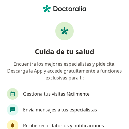
Men
¿Qué estás buscando?
Página De Inicio
Enfermedades
Depresión
Depresión - Información,
Cuida de tu salud
expertos y preguntas frecuentes
Encuentra los mejores especialistas y pide cita.
Causas
Descarga la App y accede gratuitamente a funciones
exclusivas para ti:
No se conoce la causa exacta de la depresión. Las
causas pueden ser mentales, físicas o ambientales,
incluyendo:
Gestiona tus visitas fácilmente
• Hechos de la vida estresantes
• Estrés crónico
Envía mensajes a tus especialistas
• Baja autoestima
• Desequilibrios químicos en el cerebro o
Recibe recordatorios y notificaciones
desequilibrios hormonales