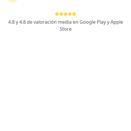
• Falta de control sobre circunstancias (sentirse sin
salida o sin esperanzas)
• Patrones de pensamiento y creencias negativos
4.8 y 4.8 de valoración media en Google Play y Apple
Store
Definición
La depresión es una enfermedad mental que se
caracteriza por sentimientos de profunda tristeza y
falta de interés en actividades agradables. Puede
ocasionar un amplio espectro de síntomas, tanto
físicos como emocionales. La depresión no es lo
mismo que sentirse triste. Puede durar semanas,
meses o años. Las personas con depresión
raramente se recuperan sin Tratamiento.
Diagnóstico
No existe análisis de sangre o prueba para el
diagnóstico de la depresión. El médico le preguntará