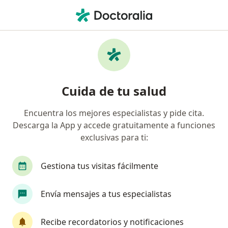
Men
Coloproctólogo
Filtros
Seguro
Mapa
Coloproctólogos
Cuida de tu salud
Encuentra los mejores especialistas y pide cita.
Elige la ciudad en la que buscas al especialista
Descarga la App y accede gratuitamente a funciones
Bogotá
Medellín
Duitama
Envigado
exclusivas para ti:
Gestiona tus visitas fácilmente
Envía mensajes a tus especialistas
Recibe recordatorios y notificaciones