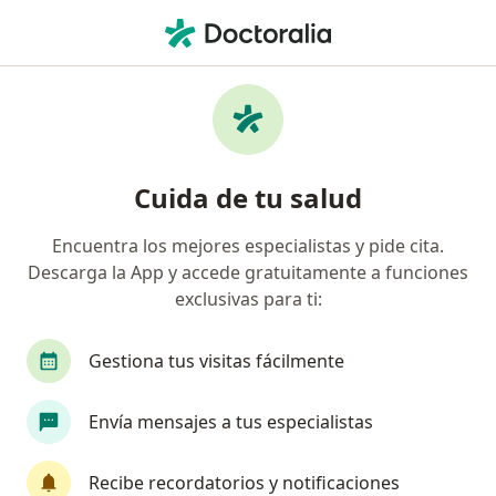
Men
Medico Alternativo • Madrid, Cundinamarca
Filtros
Seguro
Mapa
Médicos alternativos en Madrid
Cuida de tu salud
Encuentra los mejores especialistas y pide cita.
¿Cuál es tu compañía aseguradora?
Descarga la App y accede gratuitamente a funciones
exclusivas para ti:
Gestiona tus visitas fácilmente
Envía mensajes a tus especialistas
Recibe recordatorios y notificaciones
Dr. Juan David Garzon Martinez