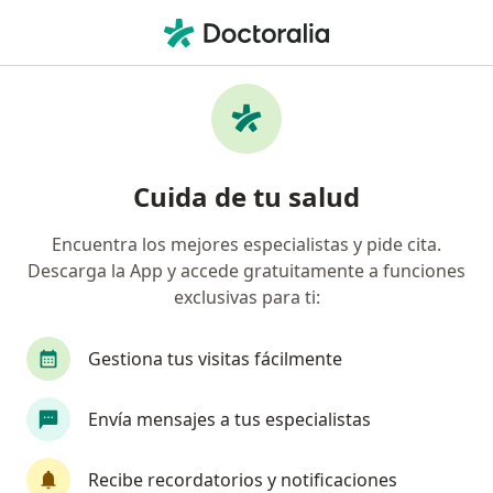
Men
Medico Alternativo • Suba, Cundinamarca
Filtros
Seguro
Mapa
Médicos alternativos en Suba
Cuida de tu salud
Encuentra los mejores especialistas y pide cita.
¿Cuál es tu compañía aseguradora?
Descarga la App y accede gratuitamente a funciones
Compañía De Medicina Prepagada Colsanitas S.A.
exclusivas para ti:
Gestiona tus visitas fácilmente
Envía mensajes a tus especialistas
Recibe recordatorios y notificaciones