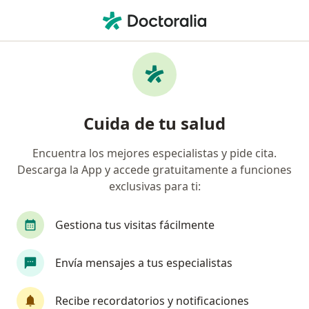
Men
Medico Alternativo • Medellín, Antioquia
Búsquedas relacionadas
Enfermedades más tratadas
Migraña en Medellín
Cuida de tu salud
Obesidad en Medellín
Encuentra los mejores especialistas y pide cita.
Fibromialgia en Medellín
Descarga la App y accede gratuitamente a funciones
Trastorno de ansiedad en Medellín
exclusivas para ti:
Artrosis en Medellín
Gestiona tus visitas fácilmente
Ver más (15)
Más en esta categoría: Enfermedades más tr
Envía mensajes a tus especialistas
Página De Inicio
Medico Alternativo
Medellín
Recibe recordatorios y notificaciones