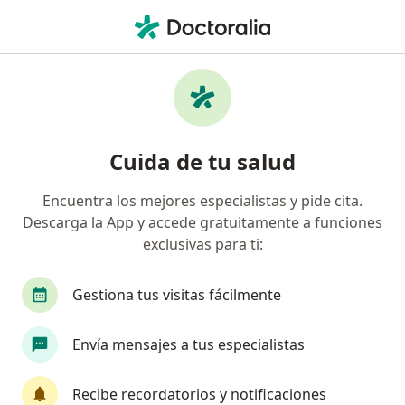
Men
Estreñimiento • Suba, Cundinamarca
Filtros
• 1
Seguro
Mapa
Especialistas en Estreñimiento en Suba
Cuida de tu salud
Encuentra los mejores especialistas y pide cita.
¿Qué especialidad estás buscando?
Descarga la App y accede gratuitamente a funciones
Pediatra
Gastroenterólogo
Nutricionista
exclusivas para ti:
Gestiona tus visitas fácilmente
Envía mensajes a tus especialistas
Recibe recordatorios y notificaciones