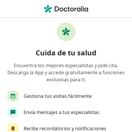
Men
Médico Estético • Envigado, Antioquia
Filtros
Seguro
Mapa
Médicos estéticos en Envigado
Cuida de tu salud
Encuentra los mejores especialistas y pide cita.
¿Cuál es tu compañía aseguradora?
Descarga la App y accede gratuitamente a funciones
exclusivas para ti:
Gestiona tus visitas fácilmente
Envía mensajes a tus especialistas
Recibe recordatorios y notificaciones
Dra. Olga Gomez Montoya