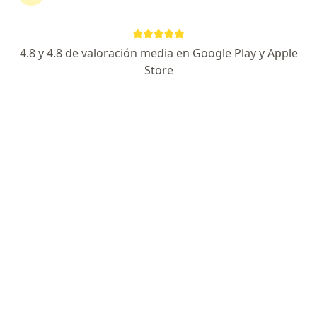
·
Ver más
Médica estética
27 opiniones
4.8 y 4.8 de valoración media en Google Play y Apple
Medicina estética natural y armonización facial
Store
Médica cirujana, Universidad de Antioquia
Criterio médico, naturalidad y trato humano
Dirección
En línea
Carrera 43A 16 Sur 47, Medellín
•
Mapa
Consulta presencial Olga Gomez Belleza Natural
Consulta de control de medicina estética
Servicio gratuito
Este especialista no ofrece reserva de cita en línea en esta dirección.
Solicita una cita