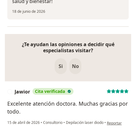
salud y bienestar!
18 de junio de 2026
¿Te ayudan las opiniones a decidir qué
especialistas visitar?
Si
No
Jawior
Cita verificada
J
Excelente atención doctora. Muchas gracias por
todo.
en opinión del us
15 de abril de 2026
•
Consultorio
•
Depilación laser diodo
•
Reportar