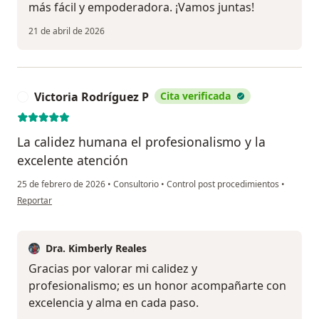
más fácil y empoderadora. ¡Vamos juntas!
21 de abril de 2026
Victoria Rodríguez P
Cita verificada
V
La calidez humana el profesionalismo y la
excelente atención
25 de febrero de 2026
•
Consultorio
•
Control post procedimientos
•
en opinión del usuario Victoria Rodríguez P
Reportar
Dra. Kimberly Reales
Gracias por valorar mi calidez y
profesionalismo; es un honor acompañarte con
excelencia y alma en cada paso.