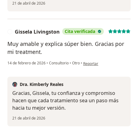
21 de abril de 2026
Gissela Livingston
Cita verificada
G
Muy amable y explica súper bien. Gracias por
mi treatment.
en opinión del usuario Gissela L
14 de febrero de 2026
•
Consultorio
•
Otro
•
Reportar
Dra. Kimberly Reales
Gracias, Gissela, tu confianza y compromiso
hacen que cada tratamiento sea un paso más
hacia tu mejor versión.
21 de abril de 2026