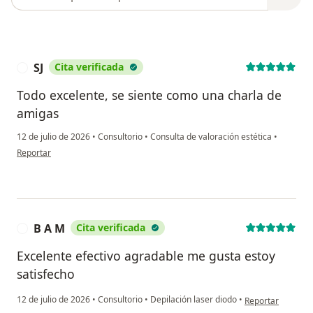
SJ
Cita verificada
S
Todo excelente, se siente como una charla de
amigas
12 de julio de 2026
•
Consultorio
•
Consulta de valoración estética
•
en opinión del usuario SJ
Reportar
B A M
Cita verificada
B
Excelente efectivo agradable me gusta estoy
satisfecho
en opinión del us
12 de julio de 2026
•
Consultorio
•
Depilación laser diodo
•
Reportar