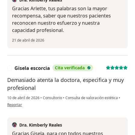
Gracias Arlette, tus palabras son la mayor
recompensa, saber que nuestros pacientes
reconocen nuestro esfuerzo y nuestra
capacidad profesional.
21 de abril de 2026
Gisela escorcia
Cita verificada
G
Demasiado atenta la doctora, especifica y muy
profesional
10 de abril de 2026
•
Consultorio
•
Consulta de valoración estética
•
en opinión del usuario Gisela escorcia
Reportar
Dra. Kimberly Reales
Gracias Gisela, para con todos nuestros