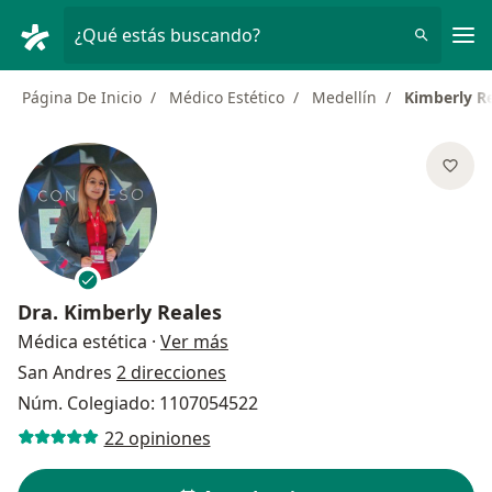
Men
¿Qué estás buscando?
Página De Inicio
Médico Estético
Medellín
Kimberly R
Dra.
Kimberly Reales
sobre las especializaciones
Médica estética
·
Ver más
San Andres
2 direcciones
Núm. Colegiado: 1107054522
22 opiniones