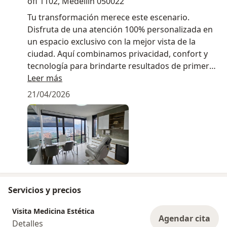
ofi 1102, Medellín 050022
Tu transformación merece este escenario.
Disfruta de una atención 100% personalizada en
un espacio exclusivo con la mejor vista de la
ciudad. Aquí combinamos privacidad, confort y
tecnología para brindarte resultados de primer
nivel.
Leer más
No es solo una cita, es una experiencia diseñada
21/04/2026
para ti.
Agenda tu consulta hoy y vive el lujo de cuidarte.
Servicios y precios
Visita Medicina Estética
Agendar cita
Detalles