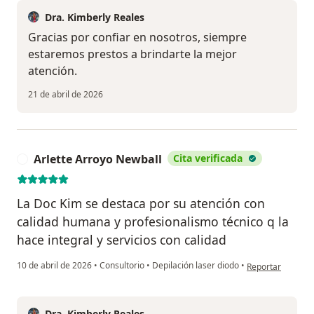
Dra. Kimberly Reales
Gracias por confiar en nosotros, siempre
estaremos prestos a brindarte la mejor
atención.
21 de abril de 2026
Arlette Arroyo Newball
Cita verificada
A
La Doc Kim se destaca por su atención con
calidad humana y profesionalismo técnico q la
hace integral y servicios con calidad
en opinión del us
10 de abril de 2026
•
Consultorio
•
Depilación laser diodo
•
Reportar
Dra. Kimberly Reales