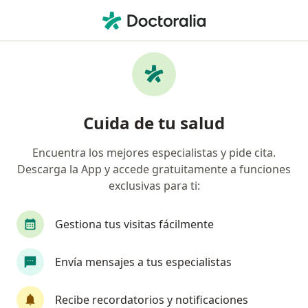
Men
Sobrepeso • Envigado, Antioquia
Filtros
• 1
Seguro
Mapa
Especialistas en Sobrepeso en Envigado
Cuida de tu salud
Encuentra los mejores especialistas y pide cita.
¿Qué especialidad estás buscando?
Descarga la App y accede gratuitamente a funciones
Médico general
Nutricionista
Nutriólogo
exclusivas para ti:
Gestiona tus visitas fácilmente
Envía mensajes a tus especialistas
Recibe recordatorios y notificaciones