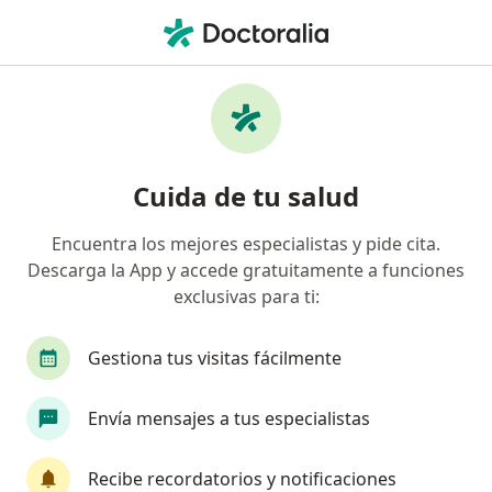
Men
Médico General • Ciudad Bolívar, Bogotá, Cundinamarca
Filtros
Seguro
Mapa
Médicos generales en Ciudad Bolívar,
Cuida de tu salud
Bogotá
Encuentra los mejores especialistas y pide cita.
Descarga la App y accede gratuitamente a funciones
¿Cuál es tu compañía aseguradora?
exclusivas para ti:
Compañía De Medicina Prepagada Colsanitas S.A.
Gestiona tus visitas fácilmente
Envía mensajes a tus especialistas
Recibe recordatorios y notificaciones