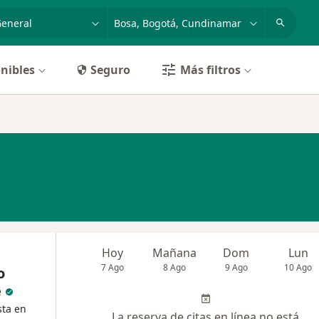
dad, enfermedad o nombre
p. ej. Bogotá
nibles
Seguro
Más filtros
Hoy
Mañana
Dom
Lun
7 Ago
8 Ago
9 Ago
10 Ago
o
e
sta en
La reserva de citas en línea no está