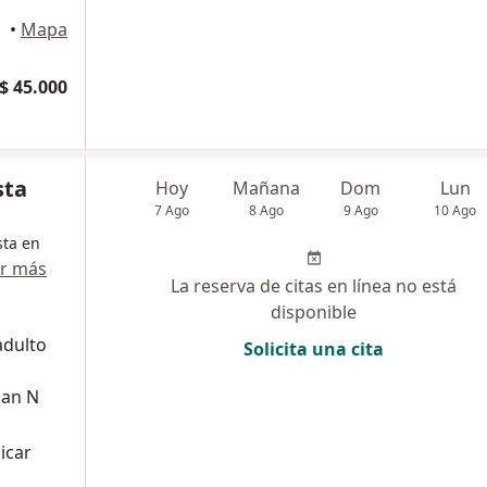
•
Mapa
$ 45.000
sta
Hoy
Mañana
Dom
Lun
7 Ago
8 Ago
9 Ago
10 Ago
sta en
r más
La reserva de citas en línea no está
disponible
adulto
Solicita una cita
uan N
icar