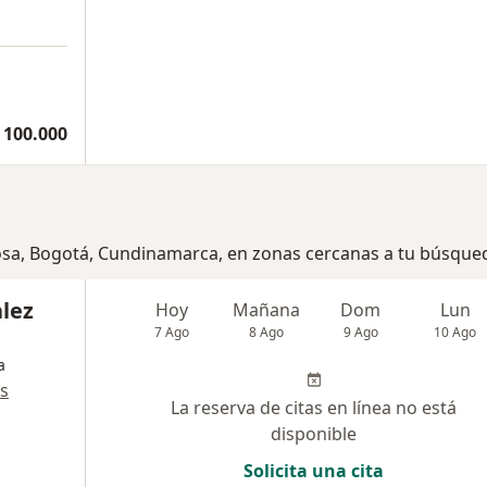
 100.000
Bosa, Bogotá, Cundinamarca, en zonas cercanas a tu búsque
lez
Hoy
Mañana
Dom
Lun
7 Ago
8 Ago
9 Ago
10 Ago
a
s
La reserva de citas en línea no está
disponible
Solicita una cita