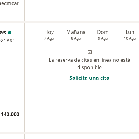
pecificar
as
Hoy
Mañana
Dom
Lun
7 Ago
8 Ago
9 Ago
10 Ago
·
Ver
go
La reserva de citas en línea no está
disponible
Solicita una cita
 140.000