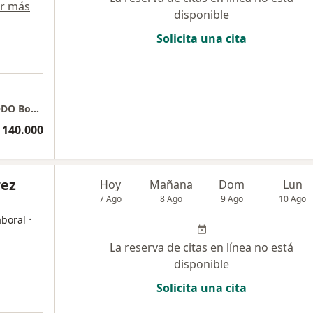
r más
disponible
Solicita una cita
Consulta medica SOLO DOMICILIARIA en TODO Bogotá. Orientacion médica telefonica y por videollamada.
 140.000
rez
Hoy
Mañana
Dom
Lun
7 Ago
8 Ago
9 Ago
10 Ago
·
aboral
La reserva de citas en línea no está
disponible
Solicita una cita