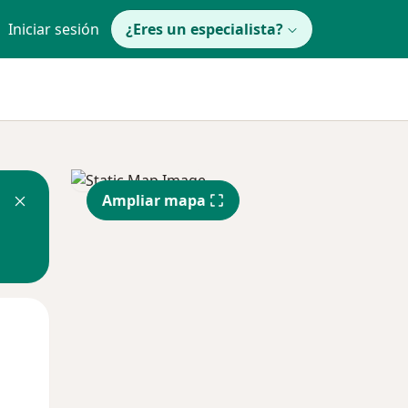
Iniciar sesión
¿Eres un especialista?
Ampliar mapa
Mar
Mié
Jue
11 Ago
12 Ago
13 Ago