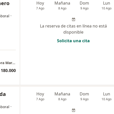
mero
Hoy
Mañana
Dom
Lun
7 Ago
8 Ago
9 Ago
10 Ago
·
aboral
La reserva de citas en línea no está
disponible
Solicita una cita
Asistencia y Visita Medica domiciliaria Doctora Mariana Romero Frias / apartamento 404
 180.000
nda
Hoy
Mañana
Dom
Lun
7 Ago
8 Ago
9 Ago
10 Ago
·
aboral