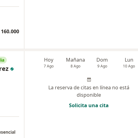
 160.000
Hoy
Mañana
Dom
Lun
ia
7 Ago
8 Ago
9 Ago
10 Ago
rez
La reserva de citas en línea no está
disponible
Solicita una cita
esencial