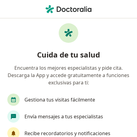
Men
Médico General • Tunjuelito, Bogotá, Cundinamarca
Filtros
Seguro
Mapa
Médicos generales en Tunjuelito, Bogotá
Cuida de tu salud
Encuentra los mejores especialistas y pide cita.
¿Cuál es tu compañía aseguradora?
Descarga la App y accede gratuitamente a funciones
Compañía De Medicina Prepagada Colsanitas S.A.
exclusivas para ti:
Gestiona tus visitas fácilmente
Envía mensajes a tus especialistas
Recibe recordatorios y notificaciones