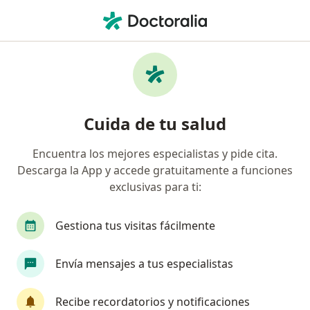
Men
Médico General • Rafael Uribe Uribe, Bogotá, Cundinamarca
Filtros
Seguro
Mapa
Médicos generales en Rafael Uribe Uribe,
Cuida de tu salud
Bogotá
Encuentra los mejores especialistas y pide cita.
Descarga la App y accede gratuitamente a funciones
¿Cuál es tu compañía aseguradora?
exclusivas para ti:
Compañía De Medicina Prepagada Colsanitas S.A.
Gestiona tus visitas fácilmente
Envía mensajes a tus especialistas
Recibe recordatorios y notificaciones