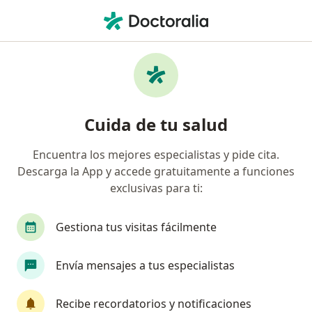
Men
Médico General • Pereira, Risaralda
Filtros
Seguro:
Previser
M
Médicos generales recomendados de
Cuida de tu salud
Previser en Pereira
Encuentra los mejores especialistas y pide cita.
Descarga la App y accede gratuitamente a funciones
exclusivas para ti:
Gestiona tus visitas fácilmente
Envía mensajes a tus especialistas
Dr. Victor Manuel Londoño Ramírez
·
Ver más
Médico general
Recibe recordatorios y notificaciones
321 opiniones