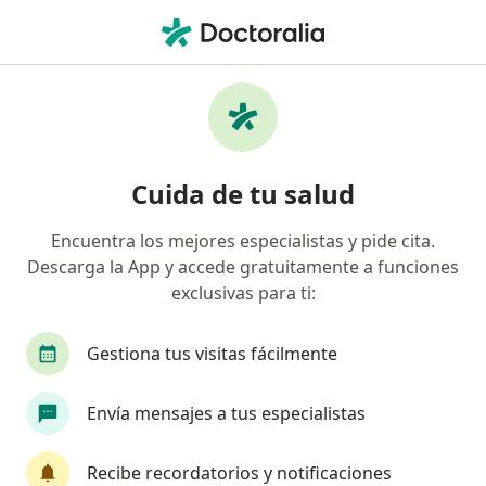
Men
Infección De La Vejiga • Pereira, Risaralda
Filtros
• 1
Seguro
Mapa
Especialistas en Infección de la vejiga en
Cuida de tu salud
Pereira
Encuentra los mejores especialistas y pide cita.
Descarga la App y accede gratuitamente a funciones
¿Qué especialidad estás buscando?
exclusivas para ti:
Médico general
Urólogo
Terapeuta compl
Gestiona tus visitas fácilmente
Envía mensajes a tus especialistas
Recibe recordatorios y notificaciones