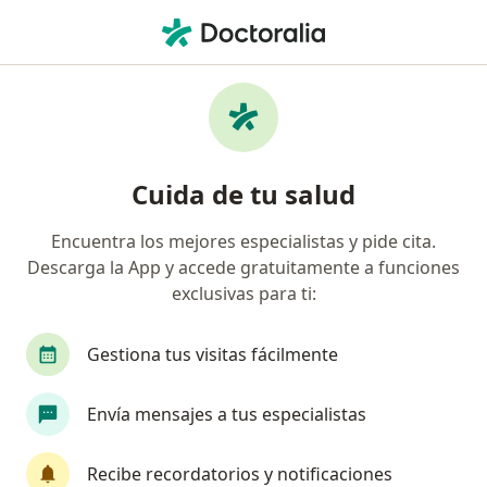
Men
Dolor De Garganta • Pereira, Risaralda
Filtros
• 1
Seguro
Mapa
Especialistas en Dolor de garganta en
Cuida de tu salud
Pereira
Encuentra los mejores especialistas y pide cita.
Descarga la App y accede gratuitamente a funciones
¿Qué especialidad estás buscando?
exclusivas para ti:
Médico general
Otorrinolaringólogo
Tera
Gestiona tus visitas fácilmente
Envía mensajes a tus especialistas
Recibe recordatorios y notificaciones