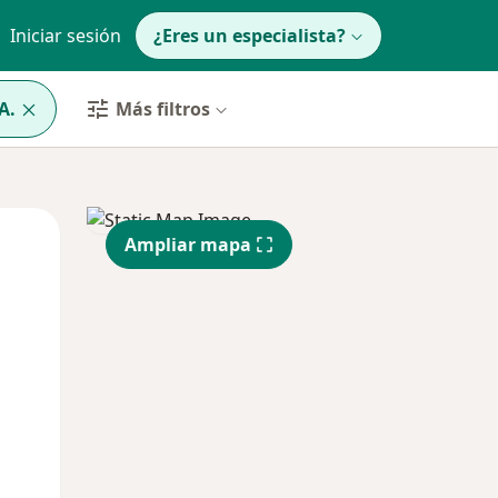
Iniciar sesión
¿Eres un especialista?
A.
Más filtros
Mié
Jue
Vie
Ampliar mapa
12 Ago
13 Ago
14 Ago