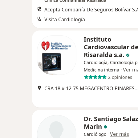
Clinica Comfamiliar Risaralda
Acepta Compañía De Seguros Bolívar S.A
Visita Cardiología
Instituto
Cardiovascular d
Risaralda s.a.
Cardiología, Cardiología p
·
Ver m
Medicina interna
2 opiniones
CRA 18 # 12-75 MEGACENTRO PINARES TORRE 1 PISO 3 Pereira/Risaralda......ARMENIA CRA 6 AV.CENTENARIO # 2 56................
Dr. Santiago Sala
Marin
·
Ver más
Cardiólogo