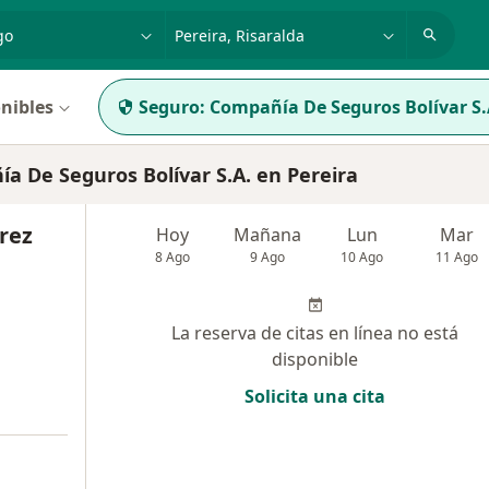
dad, enfermedad o nombre
p. ej. Bogotá
nibles
Seguro:
Compañía De Seguros Bolívar S.
 De Seguros Bolívar S.A. en Pereira
rez
Hoy
Mañana
Lun
Mar
8 Ago
9 Ago
10 Ago
11 Ago
La reserva de citas en línea no está
disponible
Solicita una cita