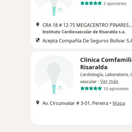
2 opiniones
CRA 18 # 12-75 MEGACENTRO PINARES TORRE 1 PISO 3 Pereira/Risaralda......ARMENIA CRA 6 AV.CENTENARIO # 2 56................
Instituto Cardiovascular de Risaralda s.a.
Acepta Compañía De Seguros Bolívar S.A
Clinica Comfamili
Risaralda
Cardiología, Laboratorio, 
·
Ver más
vascular
10 opiniones
Av. Circunvalar # 3-01, Pereira
•
Mapa