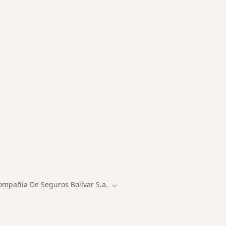
des más tratadas
ompañía De Seguros Bolívar S.a.
r de ciudad
Cambiar de ciudad