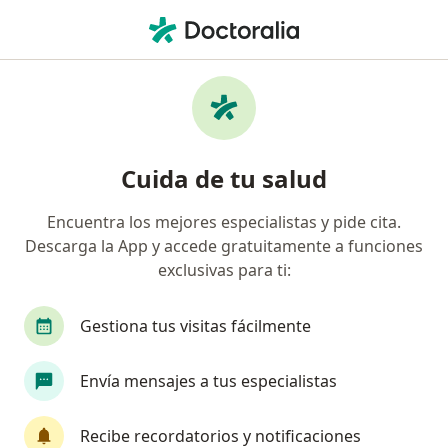
Men
Médico Laboral • Cali, Valle del Cauca
Filtros
Seguro
Mapa
Médicos laborales en Cali
Cuida de tu salud
Encuentra los mejores especialistas y pide cita.
¿Cuál es tu compañía aseguradora?
Descarga la App y accede gratuitamente a funciones
exclusivas para ti:
Gestiona tus visitas fácilmente
Envía mensajes a tus especialistas
Recibe recordatorios y notificaciones
Dr. Alvaro Camilo Bacca Meneses