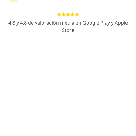
·
Ver más
Médico laboral, Médico general
86 opiniones
4.8 y 4.8 de valoración media en Google Play y Apple
Dirección
En línea
Store
Consultorio virtual, Cali
•
Mapa
Consulta
Consulta en línea
$ 50.000
Este especialista no ofrece reserva de cita en línea en esta dirección.
Solicita una cita