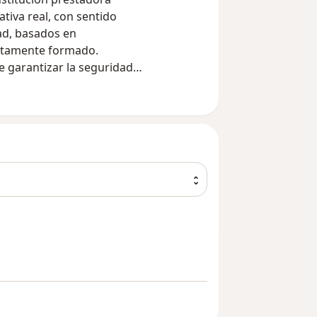
ativa real, con sentido
dad, basados en
altamente formado.
e garantizar la seguridad
miento continuo a nuestro