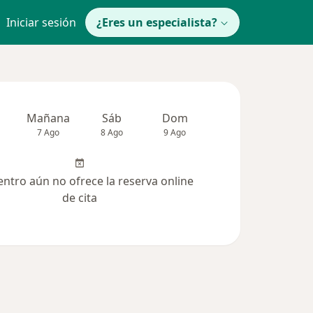
Iniciar sesión
¿Eres un especialista?
Mañana
Sáb
Dom
Lun
Mar
7 Ago
8 Ago
9 Ago
10 Ago
11 Ag
entro aún no ofrece la reserva online
de cita