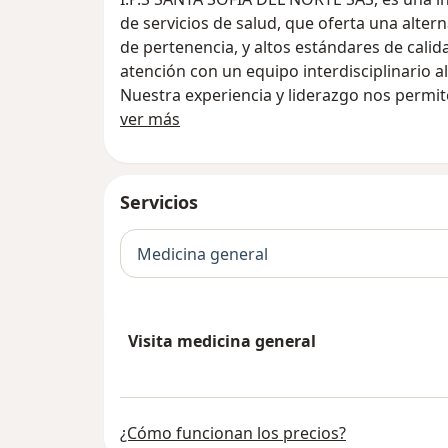
de servicios de salud, que oferta una altern
de pertenencia, y altos estándares de cali
atención con un equipo interdisciplinario 
Nuestra experiencia y liderazgo nos permit
Sobre nosotros
de nuestros usuarios en pro de un mejora
ver más
portafolio de servicios.
Servicios
Medicina general
Visita medicina general
¿Cómo funcionan los precios?