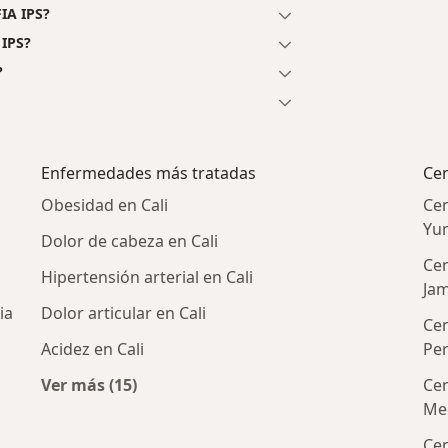
IA IPS?
 IPS?
?
Enfermedades más tratadas
Cen
Obesidad en Cali
Cen
Yu
Dolor de cabeza en Cali
Cen
Hipertensión arterial en Cali
Ja
ia
Dolor articular en Cali
Cen
Acidez en Cali
Per
Ver más (15)
Cen
Más en esta categoría: Enfermedades más tr
Med
Cen