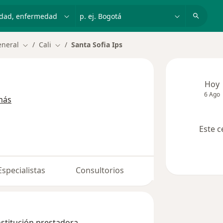
dad, enfermedad o nombre
p. ej. Bogotá
eneral
Cali
Santa Sofia Ips
Cambiar de ciudad
Cambiar de ciudad
Hoy
6 Ago
más
Este c
Especialistas
Consultorios
nstitución prestadora