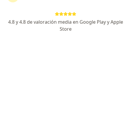
Dirección
En línea
4.8 y 4.8 de valoración media en Google Play y Apple
Carrera 19 7b1, Valledupar
•
Mapa
Store
Consultas medicina general especializada en micosis, infecciones seguimiento y manejo de pacientes crónicos
Diabetes Mellitus tipo II
$ 80.000
Este especialista no ofrece reserva de cita en línea en esta dirección.
Solicita una cita