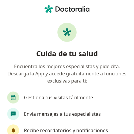
Men
Médico Laboral • Valledupar, César
Filtros
Mapa
Médicos laborales en Valledupar
Cuida de tu salud
Encuentra los mejores especialistas y pide cita.
Descarga la App y accede gratuitamente a funciones
exclusivas para ti:
Gestiona tus visitas fácilmente
Destacado
Envía mensajes a tus especialistas
Dra. Elvira Rosa Rodríguez Ariza
·
Ver más
Médica laboral, Médica general
Recibe recordatorios y notificaciones
10 opiniones