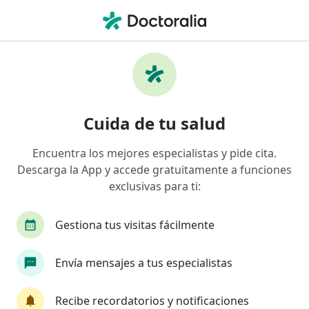
Men
Obesidad • Valledupar, César
Filtros
• 1
Seguro
Mapa
Especialistas en Obesidad en Valledupar
Cuida de tu salud
Encuentra los mejores especialistas y pide cita.
¿Qué especialidad estás buscando?
Descarga la App y accede gratuitamente a funciones
Médico general
Terapeuta complementario
exclusivas para ti:
Gestiona tus visitas fácilmente
Envía mensajes a tus especialistas
Recibe recordatorios y notificaciones