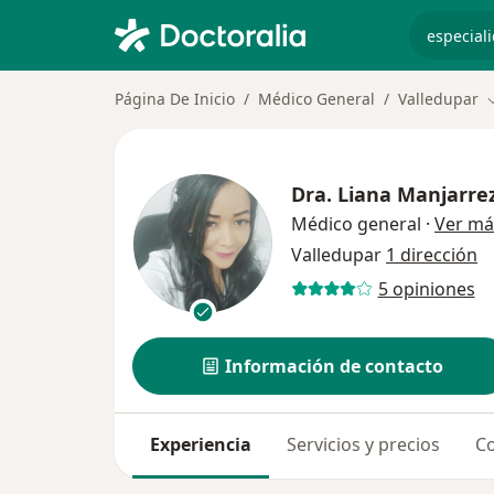
especiali
Página De Inicio
Médico General
Valledupar
C
Dra.
Liana Manjarre
Médico general
·
Ver má
Valledupar
1 dirección
5 opiniones
Información de contacto
Experiencia
Servicios y precios
Co