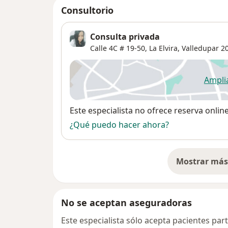
Consultorio
Consulta privada
Calle 4C # 19-50,
La Elvira
,
Valledupar
20
Ampli
se
Disponibilidad
Este especialista no ofrece reserva onlin
¿Qué puedo hacer ahora?
Mostrar más 
so
No se aceptan aseguradoras
Este especialista sólo acepta pacientes par