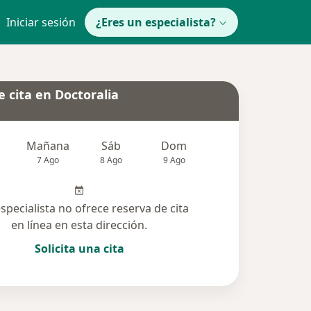
Iniciar sesión
¿Eres un especialista?
 cita en Doctoralia
Mañana
Sáb
Dom
Lun
Mar
7 Ago
8 Ago
9 Ago
10 Ago
11 Ag
especialista no ofrece reserva de cita
en línea en esta dirección.
Solicita una cita