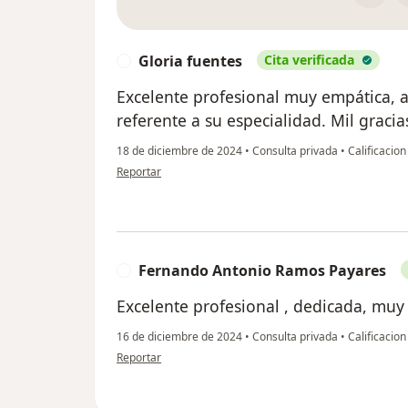
Gloria fuentes
Cita verificada
G
Excelente profesional muy empática, 
referente a su especialidad. Mil gracia
18 de diciembre de 2024
•
Consulta privada
•
Calificacion
en opinión del usuario Gloria fuentes
Reportar
Fernando Antonio Ramos Payares
F
Excelente profesional , dedicada, muy 
16 de diciembre de 2024
•
Consulta privada
•
Calificacion
en opinión del usuario Fernando Antonio Ramos Payares
Reportar