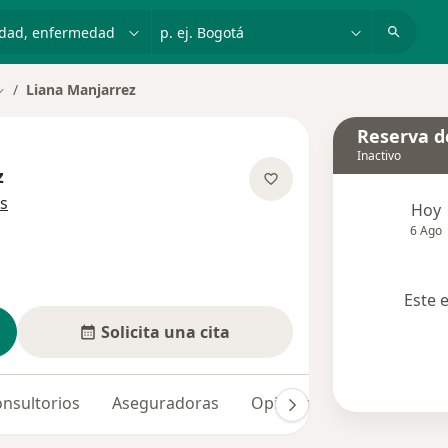
dad, enfermedad o nombre
p. ej. Bogotá
Liana Manjarrez
ambiar de ciudad
Reserva de
Inactivo
z
sobre las especializaciones
s
Hoy
6 Ago
Este 
Solicita una cita
nsultorios
Aseguradoras
Opiniones (5)