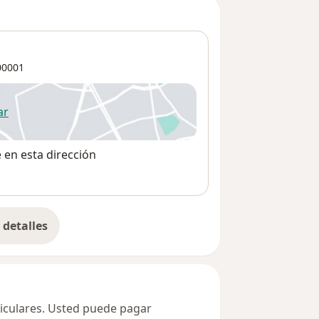
0001
ar
 abre en una nueva pestaña
e en esta dirección
detalles
bre la dirección
ticulares. Usted puede pagar