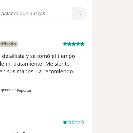
opiniones
rificado
 detallista y se tomó el tiempo
de mi tratamiento. Me siento
en sus manos. La recomiendo
en opinión del usuario Maria Paula U
 general
•
Reportar