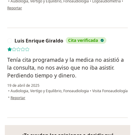
•
Audiologia, Vertígo y Equilibrio, Fonoaudiologia
•
Logoaudiometría
•
en opinión del usuario Esperanza
Reportar
Luis Enrique Giraldo
Cita verificada
L
Tenía cita programada y la medica no asistió a
la consulta, no nos aviso que no iba asistir.
Perdiendo tiempo y dinero.
19 de abril de 2025
•
Audiologia, Vertígo y Equilibrio, Fonoaudiologia
•
Visita Fonoaudiología
en opinión del usuario Luis Enrique Giraldo
•
Reportar