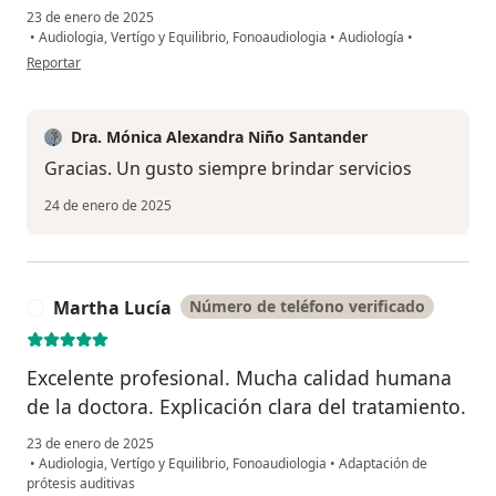
23 de enero de 2025
•
Audiologia, Vertígo y Equilibrio, Fonoaudiologia
•
Audiología
•
en opinión del usuario Angela Patricia
Reportar
Dra. Mónica Alexandra Niño Santander
Gracias. Un gusto siempre brindar servicios
24 de enero de 2025
Martha Lucía
Número de teléfono verificado
M
Excelente profesional. Mucha calidad humana
de la doctora. Explicación clara del tratamiento.
23 de enero de 2025
•
Audiologia, Vertígo y Equilibrio, Fonoaudiologia
•
Adaptación de
prótesis auditivas