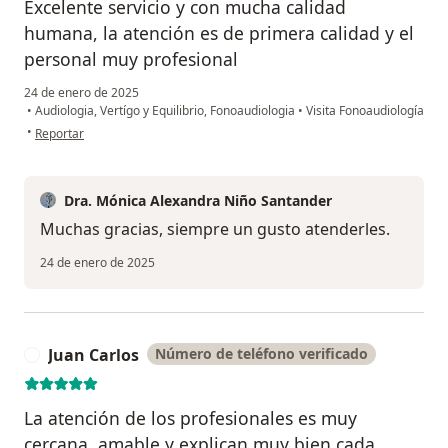
Excelente servicio y con mucha calidad
humana, la atención es de primera calidad y el
personal muy profesional
24 de enero de 2025
•
Audiologia, Vertígo y Equilibrio, Fonoaudiologia
•
Visita Fonoaudiología
en opinión del usuario Andrea Cardona
•
Reportar
Dra. Mónica Alexandra Niño Santander
Muchas gracias, siempre un gusto atenderles.
24 de enero de 2025
Juan Carlos
Número de teléfono verificado
J
La atención de los profesionales es muy
cercana, amable y explican muy bien cada