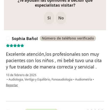
¿Te ayudan las opiniones a decidir qué
especialistas visitar?
Si
No
Sophia Bañol
Número de teléfono verificado
S
Excelente atención,los profesionales son muy
pacientes con los niños , mi bebé tuvo una cita
y fue tratado de manera correcta y servicial .
10 de febrero de 2025
•
Audiologia, Vertígo y Equilibrio, Fonoaudiologia
•
Audiometría
•
en opinión del usuario Sophia Bañol
Reportar