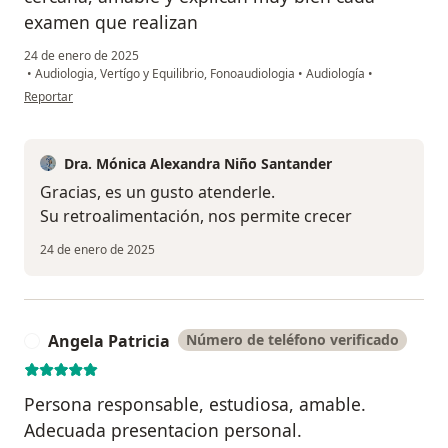
examen que realizan
24 de enero de 2025
•
Audiologia, Vertígo y Equilibrio, Fonoaudiologia
•
Audiología
•
en opinión del usuario Juan Carlos
Reportar
Dra. Mónica Alexandra Niño Santander
Gracias, es un gusto atenderle.
Su retroalimentación, nos permite crecer
24 de enero de 2025
Angela Patricia
Número de teléfono verificado
A
Persona responsable, estudiosa, amable.
Adecuada presentacion personal.