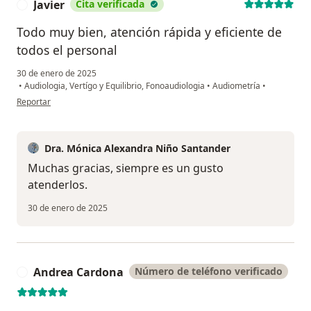
Javier
Cita verificada
J
Todo muy bien, atención rápida y eficiente de
todos el personal
30 de enero de 2025
•
Audiologia, Vertígo y Equilibrio, Fonoaudiologia
•
Audiometría
•
en opinión del usuario Javier
Reportar
Dra. Mónica Alexandra Niño Santander
Muchas gracias, siempre es un gusto
atenderlos.
30 de enero de 2025
Andrea Cardona
Número de teléfono verificado
A