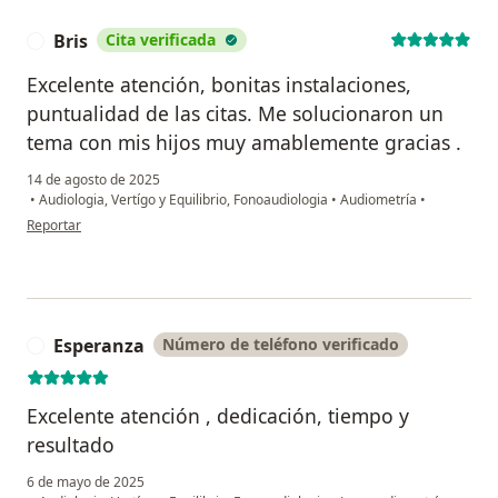
Bris
Cita verificada
B
Excelente atención, bonitas instalaciones,
puntualidad de las citas. Me solucionaron un
tema con mis hijos muy amablemente gracias .
14 de agosto de 2025
•
Audiologia, Vertígo y Equilibrio, Fonoaudiologia
•
Audiometría
•
en opinión del usuario Bris
Reportar
Esperanza
Número de teléfono verificado
E
Excelente atención , dedicación, tiempo y
resultado
6 de mayo de 2025