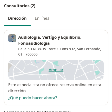
Consultorios (2)
En todos los servicios garantizamos la seguridad y
confiabilidad de nuestros pacientes.
Dirección
En línea
Te mereces lo mejor, agenda con nosotros una cita.
Audiologia, Vertígo y Equilibrio,
Fonoaudiologia
Calle 5D N 38-35 Torre 1 Cons 932,
San Fernando
,
Cali
760000
Ampliar
se abre en una nueva pestañ
Disponibilidad
Este especialista no ofrece reserva online en esta
dirección
¿Qué puedo hacer ahora?