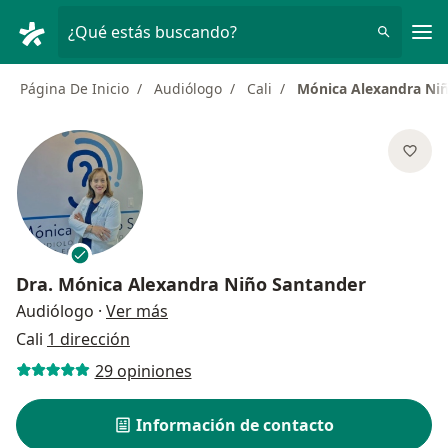
Men
¿Qué estás buscando?
Página De Inicio
Audiólogo
Cali
Mónica Alexandra Ni
Dra.
Mónica Alexandra Niño Santander
sobre las especializaciones
Audiólogo
·
Ver más
Cali
1 dirección
29 opiniones
Información de contacto