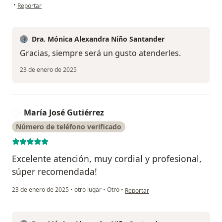
en opinión del usuario Martha Lucía
•
Reportar
Dra. Mónica Alexandra Niño Santander
Gracias, siempre será un gusto atenderles.
23 de enero de 2025
María José Gutiérrez
M
Número de teléfono verificado
Excelente atención, muy cordial y profesional,
súper recomendada!
en opinión del usuario María José G
23 de enero de 2025
•
otro lugar
•
Otro
•
Reportar