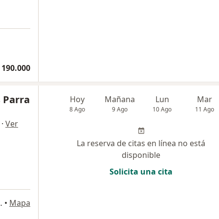
 190.000
s Parra
Hoy
Mañana
Lun
Mar
8 Ago
9 Ago
10 Ago
11 Ago
·
Ver
La reserva de citas en línea no está
disponible
Solicita una cita
a
 Cauca, Colombia, Cali
•
Mapa