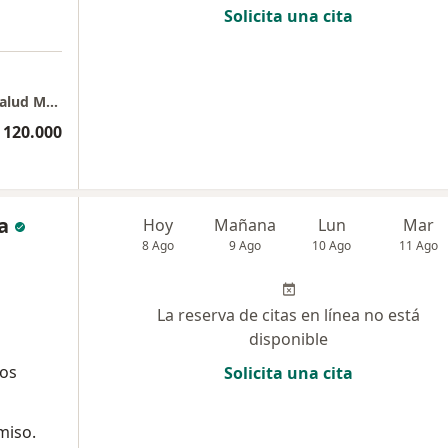
Solicita una cita
CONSULTADOS, Servicios Profesionales en Salud Mental
 120.000
a
Hoy
Mañana
Lun
Mar
8 Ago
9 Ago
10 Ago
11 Ago
La reserva de citas en línea no está
disponible
ños
Solicita una cita
miso.