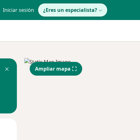
Iniciar sesión
¿Eres un especialista?
Ampliar mapa
Mié
Jue
Vie
12 Ago
13 Ago
14 Ago