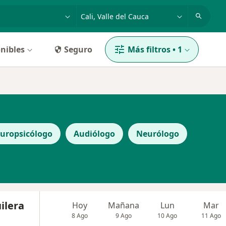
dad, enfermedad o nombre
p. ej. Bogotá
nibles
Seguro
Más filtros
•
1
uropsicólogo
Audiólogo
Neurólogo
ilera
Hoy
Mañana
Lun
Mar
8 Ago
9 Ago
10 Ago
11 Ago