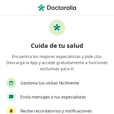
Men
Dificultades De La Comunicación • Cali, Valle del Cauca
Filtros
• 1
Seguro
Mapa
Especialistas en Dificultades de la
Cuida de tu salud
comunicación en Cali
Encuentra los mejores especialistas y pide cita.
Descarga la App y accede gratuitamente a funciones
¿Qué especialidad estás buscando?
exclusivas para ti:
Fonoaudiólogo
Audiólogo
Gestiona tus visitas fácilmente
Envía mensajes a tus especialistas
Recibe recordatorios y notificaciones