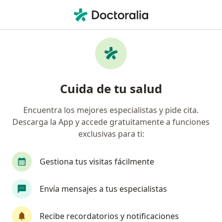
Men
Trastorno De La Voz • Cali, Valle del Cauca
Filtros
• 1
Seguro
Mapa
Especialistas en Trastorno de la voz en Cali
Cuida de tu salud
Encuentra los mejores especialistas y pide cita.
¿Qué especialidad estás buscando?
Descarga la App y accede gratuitamente a funciones
Fonoaudiólogo
Otorrinolaringólogo
Audi
exclusivas para ti:
Gestiona tus visitas fácilmente
Envía mensajes a tus especialistas
Recibe recordatorios y notificaciones