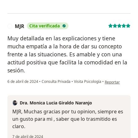
MJR
Cita verificada
M
Muy detallada en las explicaciones y tiene
mucha empatía a la hora de dar su concepto
frente a las situaciones. Es amable y con una
actitud positiva que facilita la comodidad en la
sesión.
en opinión del usua
6 de abril de 2024
•
Consulta Privada
•
Visita Psicología
•
Reportar
Dra. Monica Lucia Giraldo Naranjo
MJR, Muchas gracias por tu opinion, siempre es
un gusto para mi , saber que lo trasmitido es
claro.
7 de abril de 2024