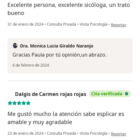
Excelente persona, excelente sicóloga, un trato
bueno
en opinión del u
31 de enero de 2024
•
Consulta Privada
•
Visita Psicología
•
Reportar
Dra. Monica Lucia Giraldo Naranjo
Gracias Paula por tú opinión,un abrazo.
6 de febrero de 2024
Dalgis de Carmen rojas rojas
Cita verificada
D
Me gustó mucho la atención sabe esplicar es
amable y muy agradable
en opinión del u
23 de enero de 2024
•
Consulta Privada
•
Visita Psicología
•
Reportar