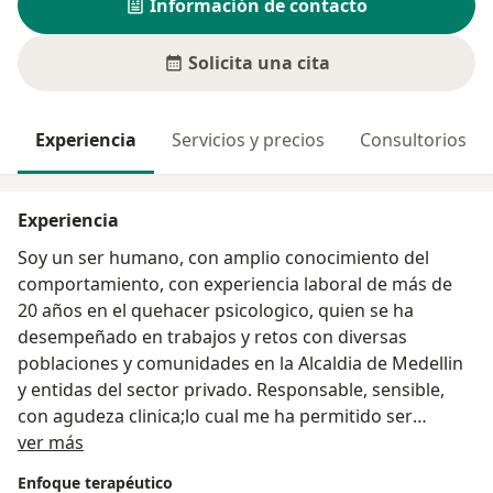
Información de contacto
Solicita una cita
Experiencia
Servicios y precios
Consultorios
Experiencia
Soy un ser humano, con amplio conocimiento del
comportamiento, con experiencia laboral de más de
20 años en el quehacer psicologico, quien se ha
desempeñado en trabajos y retos con diversas
poblaciones y comunidades en la Alcaldia de Medellin
y entidas del sector privado. Responsable, sensible,
con agudeza clinica;lo cual me ha permitido ser
Acerca de mí
objetiva, establecer relaciones de confianza con los
ver más
pacientes y transformar sus vidas de manera positiva.
Enfoque terapéutico