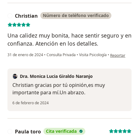
Christian
Número de teléfono verificado
C
Una calidez muy bonita, hace sentir seguro y en
confianza. Atención en los detalles.
en opinión del us
31 de enero de 2024
•
Consulta Privada
•
Visita Psicología
•
Reportar
Dra. Monica Lucia Giraldo Naranjo
Christian gracias por tú opinión,es muy
importante para mí.Un abrazo.
6 de febrero de 2024
Paula toro
Cita verificada
P