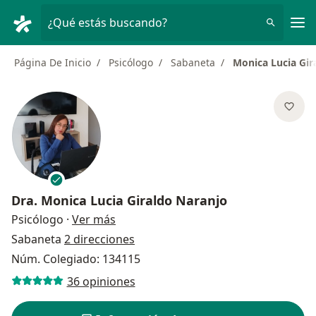
Men
¿Qué estás buscando?
Página De Inicio
Psicólogo
Sabaneta
Monica Lucia Gir
Dra.
Monica Lucia Giraldo Naranjo
sobre las especializaciones
Psicólogo
·
Ver más
Sabaneta
2 direcciones
Núm. Colegiado: 134115
36 opiniones