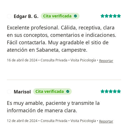
Edgar B. G.
Cita verificada
E
Excelente profesional. Cálida, receptiva, clara
en sus conceptos, comentarios e indicaciones.
Fácil contactarla. Muy agradable el sitio de
atención en Sabaneta, campestre.
en opinión del usu
16 de abril de 2024
•
Consulta Privada
•
Visita Psicología
•
Reportar
Marisol
Cita verificada
M
Es muy amable, paciente y transmite la
información de manera clara.
en opinión del usu
12 de abril de 2024
•
Consulta Privada
•
Visita Psicología
•
Reportar