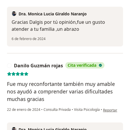
Dra. Monica Lucia Giraldo Naranjo
Gracias Dalgis por tú opinión,fue un gusto
atender a tu familia ,un abrazo
6 de febrero de 2024
Danilo Guzmán rojas
Cita verificada
D
Fue muy reconfortante también muy amable
nos ayudó a comprender varias dificultades
muchas gracias
en opinión del u
22 de enero de 2024
•
Consulta Privada
•
Visita Psicología
•
Reportar
Dra. Monica Lucia Giraldo Naranjo