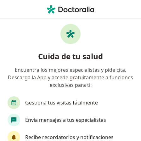
Men
Trastornos Por Déficit De Atención E Hiperactividad Tdah • Sabaneta, Antioquia
Filtros
• 1
Seguro
Mapa
Especialistas en Trastornos por Déficit de
Cuida de tu salud
Atención e Hiperactividad (TDAH) en
Sabaneta
Encuentra los mejores especialistas y pide cita.
Descarga la App y accede gratuitamente a funciones
¿Qué especialidad estás buscando?
exclusivas para ti:
Psicólogo
Neuropsicólogo
Pediatra
P
Gestiona tus visitas fácilmente
Envía mensajes a tus especialistas
Recibe recordatorios y notificaciones