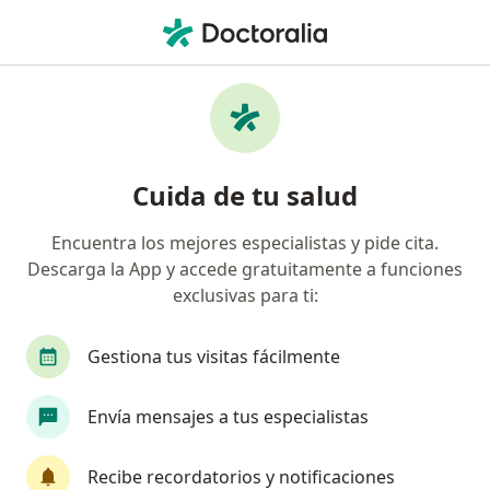
Men
Trastorno De Estrés Postraumático • Sabaneta, Antioquia
Filtros
• 1
Seguro
Mapa
Especialistas en Trastorno de estrés
Cuida de tu salud
postraumático en Sabaneta
Encuentra los mejores especialistas y pide cita.
Descarga la App y accede gratuitamente a funciones
¿Qué especialidad estás buscando?
exclusivas para ti:
Psicólogo
Psiquiatra
Sexólogo
Neuro
Gestiona tus visitas fácilmente
Envía mensajes a tus especialistas
Recibe recordatorios y notificaciones