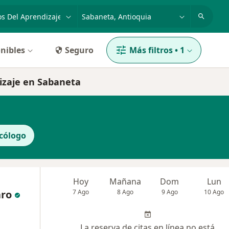
dad, enfermedad o nombre
p. ej. Bogotá
nibles
Seguro
Más filtros
•
1
dizaje en Sabaneta
cólogo
Hoy
Mañana
Dom
Lun
aro
7 Ago
8 Ago
9 Ago
10 Ago
La reserva de citas en línea no está