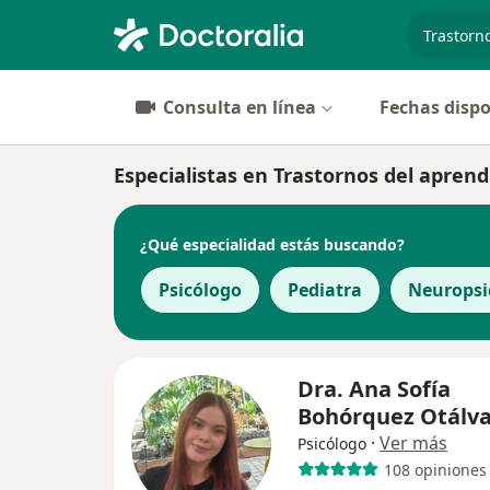
especiali
Consulta en línea
Fechas dispo
Especialistas en Trastornos del apren
¿Qué especialidad estás buscando?
Psicólogo
Pediatra
Neuropsi
Dra. Ana Sofía
Bohórquez Otálv
·
Ver más
Psicólogo
108 opiniones