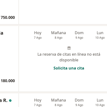
 750.000
la
Hoy
Mañana
Dom
Lun
7 Ago
8 Ago
9 Ago
10 Ago
La reserva de citas en línea no está
disponible
Solicita una cita
 180.000
a R.
Hoy
Mañana
Dom
Lun
7 Ago
8 Ago
9 Ago
10 Ago