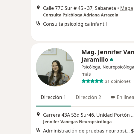
Calle 77C Sur # 45 - 37, Sabaneta
•
Mapa
Consulta Psicóloga Adriana Arrazola
Consulta psicológica infantil
Mag. Jennifer Va
Jaramillo
Psicóloga, Neuropsicólog
más
31 opiniones
Dirección 1
Dirección 2
En líne
Carrera 43A 53d Sur46. Unidad Portón del Sur. Ofic
Jennifer Vanegas Neuropsicóloga
Administración de pruebas neuropsicológicas
$