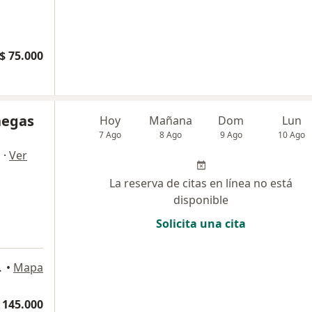
$ 75.000
negas
Hoy
Mañana
Dom
Lun
7 Ago
8 Ago
9 Ago
10 Ago
·
Ver
a
La reserva de citas en línea no está
disponible
Solicita una cita
a
ina 1, Sabaneta
•
Mapa
 145.000