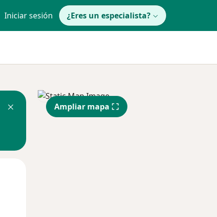
Iniciar sesión
¿Eres un especialista?
Ampliar mapa
Mar
Mié
Jue
11 Ago
12 Ago
13 Ago