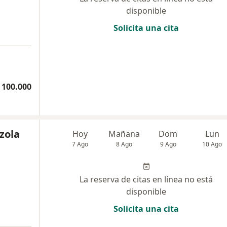
disponible
Solicita una cita
 100.000
zola
Hoy
Mañana
Dom
Lun
7 Ago
8 Ago
9 Ago
10 Ago
La reserva de citas en línea no está
disponible
Solicita una cita
a