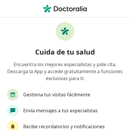
Men
Montería, Córdoba
Filtros
Seguro
Mapa
Médicos en Montería
Cuida de tu salud
Encuentra los mejores especialistas y pide cita.
¿Qué especialidad estás buscando?
Descarga la App y accede gratuitamente a funciones
Odontólogo
Médico general
Psicólogo
exclusivas para ti:
Gestiona tus visitas fácilmente
Envía mensajes a tus especialistas
Recibe recordatorios y notificaciones