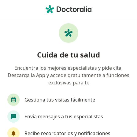
Men
Ginecólogo • Montería, Córdoba
Filtros
Seguro:
Coomeva Medicina Pr
Ginecólogos recomendados de Coomeva
Cuida de tu salud
Medicina Prepagada S.A. en Montería
Encuentra los mejores especialistas y pide cita.
Descarga la App y accede gratuitamente a funciones
exclusivas para ti:
Gestiona tus visitas fácilmente
Envía mensajes a tus especialistas
Dr. José Raúl Negrete Genes
·
Ver más
Ginecólogo
Recibe recordatorios y notificaciones
296 opiniones