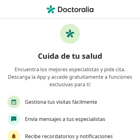
Men
Nefrólogo Pediatra • Medellín, Antioquia
Búsquedas relacionadas
Otros especialistas de Liberty Seguros S.A.
Oftalmólogos de Liberty Seguros S.A. en Medellín
Cuida de tu salud
Ortopedistas y traumatólogos de Liberty Seguros
S.A. en Medellín
Encuentra los mejores especialistas y pide cita.
Descarga la App y accede gratuitamente a funciones
Ginecólogos de Liberty Seguros S.A. en Medellín
exclusivas para ti:
Internistas de Liberty Seguros S.A. en Medellín
Gestiona tus visitas fácilmente
Urólogos de Liberty Seguros S.A. en Medellín
Ver más (5)
Envía mensajes a tus especialistas
Más en esta categoría: Otros especialistas de 
Enfermedades más tratadas
Recibe recordatorios y notificaciones