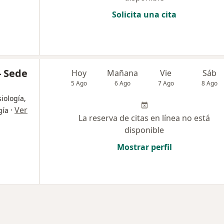
Solicita una cita
- Sede
Hoy
Mañana
Vie
Sáb
5 Ago
6 Ago
7 Ago
8 Ago
iología,
·
Ver
gía
La reserva de citas en línea no está
disponible
Mostrar perfil