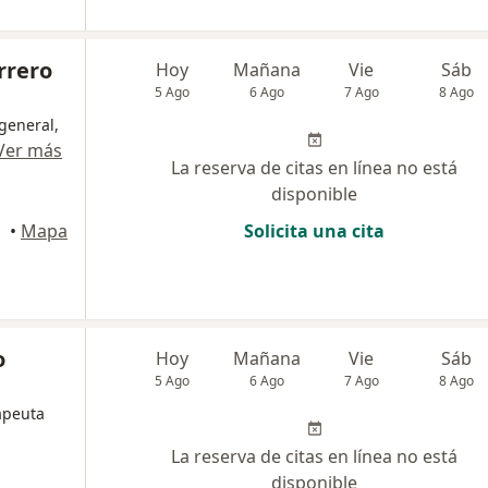
rrero
Hoy
Mañana
Vie
Sáb
5 Ago
6 Ago
7 Ago
8 Ago
general,
Ver más
La reserva de citas en línea no está
disponible
•
Mapa
Solicita una cita
o
Hoy
Mañana
Vie
Sáb
5 Ago
6 Ago
7 Ago
8 Ago
apeuta
La reserva de citas en línea no está
disponible