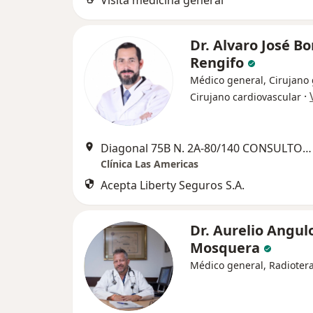
Visita medicina general
Dr. Alvaro José Bo
Rengifo
Médico general, Cirujano 
·
Cirujano cardiovascular
Diagonal 75B N. 2A-80/140 CONSULTORIO 311, Medellín
Clínica Las Americas
Acepta Liberty Seguros S.A.
Dr. Aurelio Angul
Mosquera
Médico general, Radioter