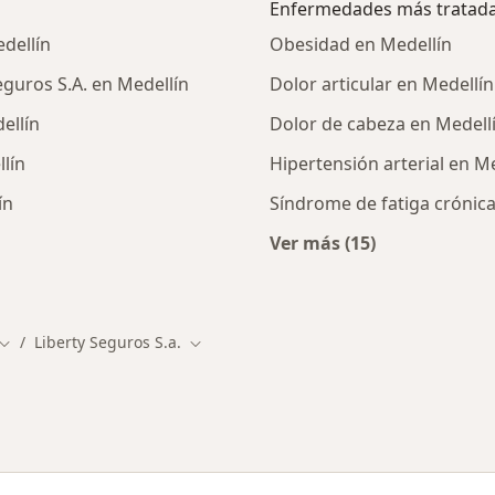
Enfermedades más tratad
dellín
Obesidad en Medellín
guros S.A. en Medellín
Dolor articular en Medellín
ellín
Dolor de cabeza en Medell
llín
Hipertensión arterial en M
ín
Síndrome de fatiga crónica
Ver más (15)
listas de Liberty Seguros S.A.
Más en esta catego
Liberty Seguros S.a.
udad
Cambiar de ciudad
Cambiar de ciudad