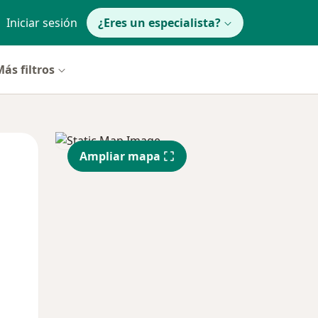
Iniciar sesión
¿Eres un especialista?
ás filtros
Dom
Lun
Mar
Ampliar mapa
9 Ago
10 Ago
11 Ago