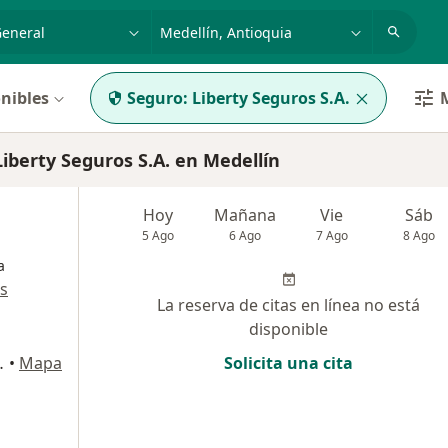
dad, enfermedad o nombre
p. ej. Bogotá
nibles
Seguro:
Liberty Seguros S.A.
M
berty Seguros S.A. en Medellín
Hoy
Mañana
Vie
Sáb
5 Ago
6 Ago
7 Ago
8 Ago
a
s
La reserva de citas en línea no está
disponible
entro comercial Oviedo, Medellín
•
Mapa
Solicita una cita