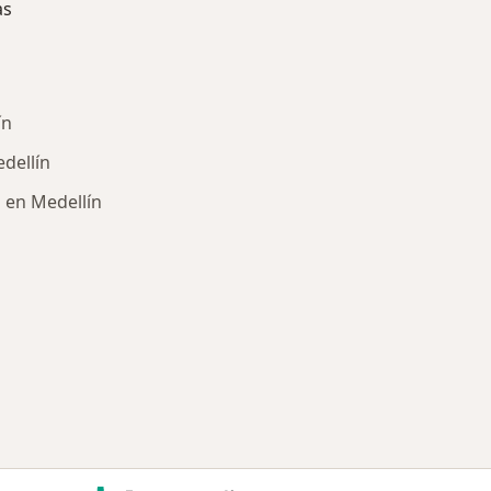
as
ín
edellín
 en Medellín
ría: Enfermedades más tratadas