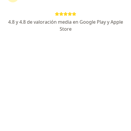
4.8 y 4.8 de valoración media en Google Play y Apple
No hemos encontrado ningún Axa Colpatria
Store
Medicina Prepagada S A en Neiva, Huila
Vuelve a buscar eliminando algún filtro:
Seguro
Servicio
Privacidad y cookies
Quiénes somos