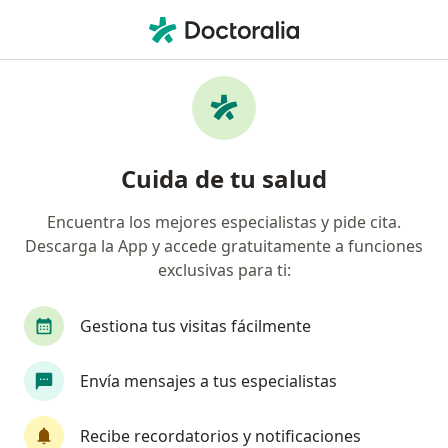
Men
Axa Colpatria Medicina Prepagada S A • Neiva, Huila
Página De Inicio
Neiva
Axa Colpatria Medicina Prepagada S.a.
Cuida de tu salud
Encuentra los mejores especialistas y pide cita.
Descarga la App y accede gratuitamente a funciones
exclusivas para ti:
Gestiona tus visitas fácilmente
Envía mensajes a tus especialistas
Recibe recordatorios y notificaciones