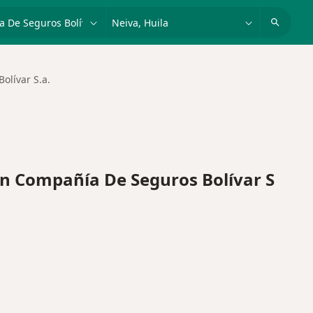
dad, enfermedad o nombre
p. ej. Bogotá
olívar S.a.
 Compañía De Seguros Bolívar S