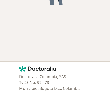
Contacto
Doctoralia - Página de inicio
Doctoralia Colombia, SAS
Tv 23 No. 97 - 73
Municipio: Bogotá D.C., Colombia