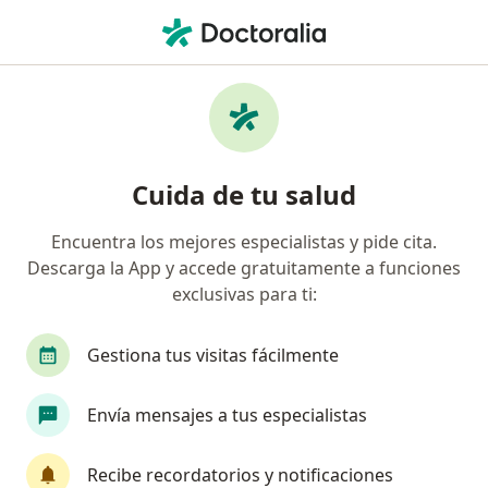
Men
Neurólogo • Acacias, Meta
Filtros
Mapa
Neurólogos en Acacias
Cuida de tu salud
Especialistas disponibles
Encuentra los mejores especialistas y pide cita.
Descarga la App y accede gratuitamente a funciones
Estos especialistas se encuentran fuera de Acacias,
exclusivas para ti:
Meta, en zonas cercanas a tu búsqueda
Gestiona tus visitas fácilmente
Envía mensajes a tus especialistas
Recibe recordatorios y notificaciones