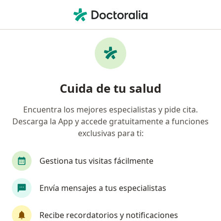
Men
Neurólogo • Montería, Córdoba
Filtros
Seguro
Mapa
Neurólogos en Montería
Cuida de tu salud
Encuentra los mejores especialistas y pide cita.
¿Cuál es tu compañía aseguradora?
Descarga la App y accede gratuitamente a funciones
exclusivas para ti:
Gestiona tus visitas fácilmente
Envía mensajes a tus especialistas
Recibe recordatorios y notificaciones
CENTRO DE ESPECIALISTAS SAISF SAS