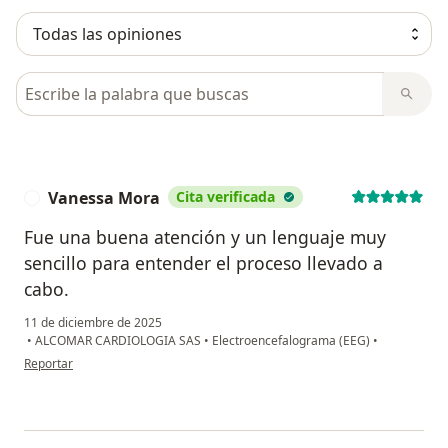
Busca en opiniones
Vanessa Mora
Cita verificada
V
Fue una buena atención y un lenguaje muy
sencillo para entender el proceso llevado a
cabo.
11 de diciembre de 2025
•
ALCOMAR CARDIOLOGIA SAS
•
Electroencefalograma (EEG)
•
en opinión del usuario Vanessa Mora
Reportar