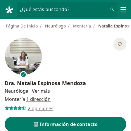
Men
¿Qué estás buscando?
Página De Inicio
Neurólogo
Montería
Natalia Espino
Dra.
Natalia Espinosa Mendoza
sobre las especializaciones
Neuróloga
·
Ver más
Montería
1 dirección
2 opiniones
Información de contacto