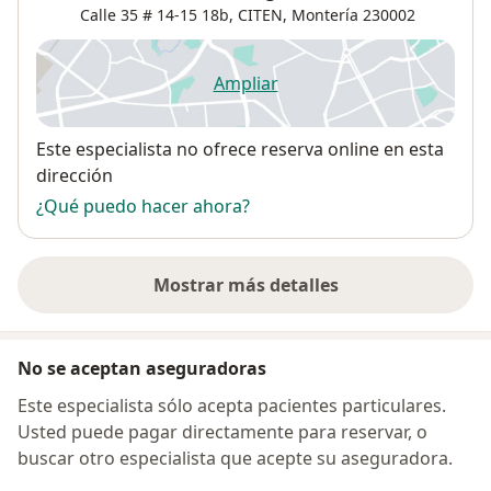
Calle 35 # 14-15 18b,
CITEN,
Montería
230002
Ampliar
se abre en una nueva pestañ
Disponibilidad
Este especialista no ofrece reserva online en esta
dirección
¿Qué puedo hacer ahora?
Mostrar más detalles
sobre la dirección
No se aceptan aseguradoras
Este especialista sólo acepta pacientes particulares.
Usted puede pagar directamente para reservar, o
buscar otro especialista que acepte su aseguradora.