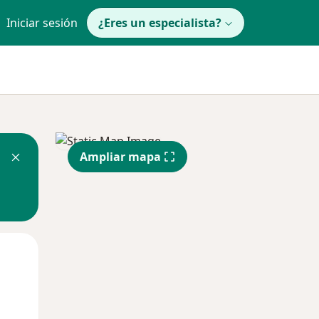
Iniciar sesión
¿Eres un especialista?
Ampliar mapa
Lun
Mar
Mié
10 Ago
11 Ago
12 Ago