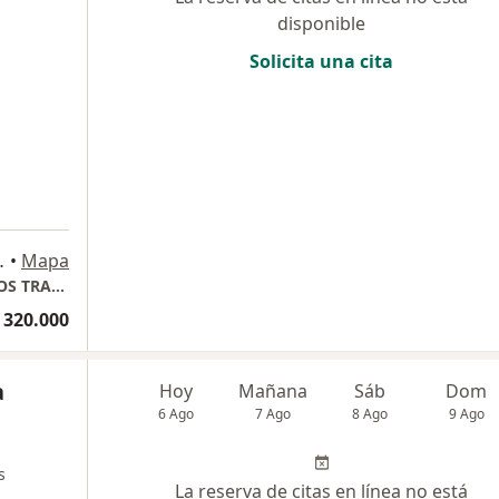
disponible
Solicita una cita
o 1261, Medellín
•
Mapa
CONSULTORIO NEUROL- PARKINSON Y OTROS TRASTORNOS DEL MOVIMIENTO, ENFERMEDADES NEURODEGENERATIVAS.
 320.000
a
Hoy
Mañana
Sáb
Dom
6 Ago
7 Ago
8 Ago
9 Ago
s
La reserva de citas en línea no está