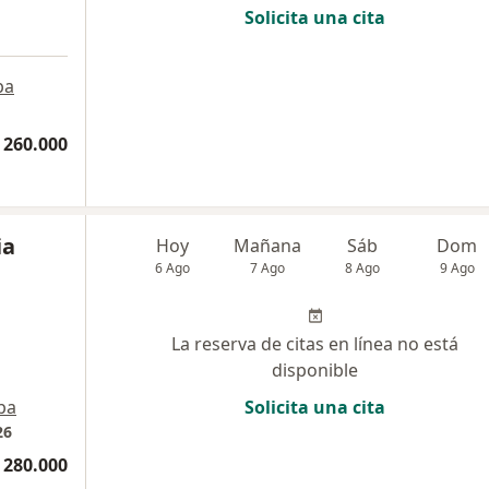
Solicita una cita
pa
 260.000
ia
Hoy
Mañana
Sáb
Dom
6 Ago
7 Ago
8 Ago
9 Ago
La reserva de citas en línea no está
disponible
pa
Solicita una cita
26
 280.000