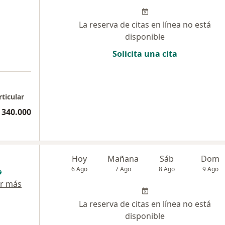
La reserva de citas en línea no está
disponible
Solicita una cita
rticular
 340.000
Hoy
Mañana
Sáb
Dom
6 Ago
7 Ago
8 Ago
9 Ago
r más
La reserva de citas en línea no está
disponible