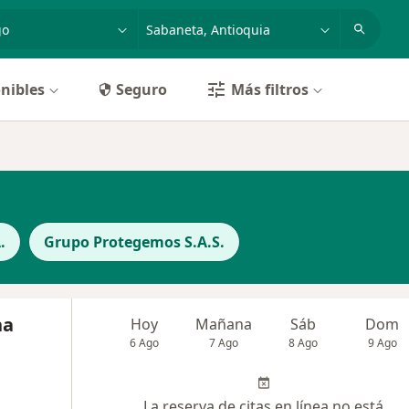
dad, enfermedad o nombre
p. ej. Bogotá
nibles
Seguro
Más filtros
.
Grupo Protegemos S.A.S.
na
Hoy
Mañana
Sáb
Dom
6 Ago
7 Ago
8 Ago
9 Ago
La reserva de citas en línea no está