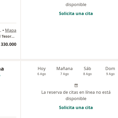
disponible
Solicita una cita
oro - consultorio 1332, Medellín
•
Mapa
Carrera 25 A N. 1 A sur 45 - Torre Medica 1 El Tesoro - consultorio 1332
 330.000
na
Hoy
Mañana
Sáb
Dom
6 Ago
7 Ago
8 Ago
9 Ago
La reserva de citas en línea no está
disponible
Solicita una cita