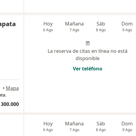
Zapata
Hoy
Mañana
Sáb
Dom
6 Ago
7 Ago
8 Ago
9 Ago
La reserva de citas en línea no está
disponible
Ver teléfono
•
Mapa
ta.
 300.000
Hoy
Mañana
Sáb
Dom
6 Ago
7 Ago
8 Ago
9 Ago