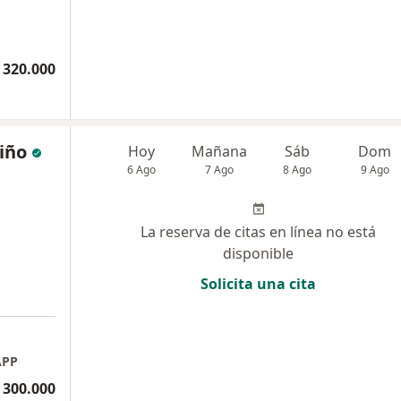
 320.000
tiño
Hoy
Mañana
Sáb
Dom
6 Ago
7 Ago
8 Ago
9 Ago
La reserva de citas en línea no está
disponible
Solicita una cita
APP
 300.000