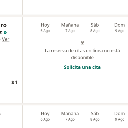
dro
Hoy
Mañana
Sáb
Dom
z
6 Ago
7 Ago
8 Ago
9 Ago
·
Ver
La reserva de citas en línea no está
disponible
Solicita una cita
$ 1
o
Hoy
Mañana
Sáb
Dom
6 Ago
7 Ago
8 Ago
9 Ago