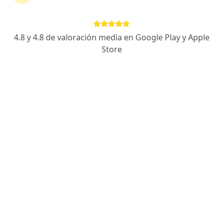
38 opiniones
Dirección
En línea
4.8 y 4.8 de valoración media en Google Play y Apple
Store
Cra. 10 #134-7, Bogotá
•
Mapa
Evaluación y diagnóstico neuropsicológico
Acepta Unidad Administrativa Especial De
Aeronáutica Civil
Administración de pruebas neuropsicológicas
Este especialista no ofrece reserva de cita en línea en esta dirección.
Solicita una cita