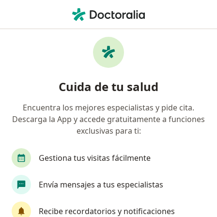
Men
Neuropsicólogo • Bogotá, Cundinamarca
Filtros
Seguro:
Unidad Administrativ
Neuropsicólogos recomendados de Unidad
Cuida de tu salud
Administrativa Especial De Aeronáutica Civil
en Bogotá
Encuentra los mejores especialistas y pide cita.
Descarga la App y accede gratuitamente a funciones
exclusivas para ti:
Gestiona tus visitas fácilmente
Envía mensajes a tus especialistas
Dra. Luisa Fernanda Prieto Hernández
Recibe recordatorios y notificaciones
·
Ver más
Neuropsicóloga, Psicóloga