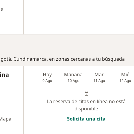
De
Bogotá, Cundinamarca, en zonas cercanas a tu búsqueda
ina
Hoy
Mañana
Mar
Mié
9 Ago
10 Ago
11 Ago
12 Ago
La reserva de citas en línea no está
disponible
Mapa
Solicita una cita