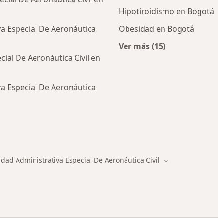
Hipotiroidismo en Bogotá
va Especial De Aeronáutica
Obesidad en Bogotá
Ver más (15)
Más en esta catego
ial De Aeronáutica Civil en
a Especial De Aeronáutica
alistas de Unidad Administrativa Especial De Aeronáutica
dad Administrativa Especial De Aeronáutica Civil
 de ciudad
Cambiar de ciud