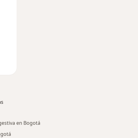
as
gestiva en Bogotá
ogotá