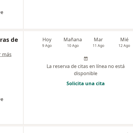
De
eras de
Hoy
Mañana
Mar
Mié
9 Ago
10 Ago
11 Ago
12 Ago
r más
La reserva de citas en línea no está
disponible
Solicita una cita
De