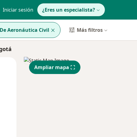
Iniciar sesión
¿Eres un especialista?
De Aeronáutica Civil
Más filtros
ogotá
Jue
Vie
Sáb
Ampliar mapa
13 Ago
14 Ago
15 Ago