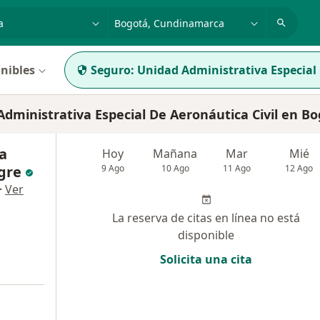
dad, enfermedad o nombre
p. ej. Bogotá
nibles
Seguro:
Unidad Administrativa Especial 
dministrativa Especial De Aeronáutica Civil en B
ia
Hoy
Mañana
Mar
Mié
gre
9 Ago
10 Ago
11 Ago
12 Ago
·
Ver
La reserva de citas en línea no está
disponible
Solicita una cita